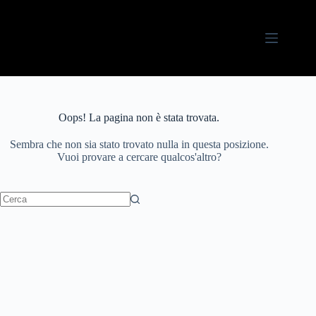
Salta
al
contenuto
Oops! La pagina non è stata trovata.
Sembra che non sia stato trovato nulla in questa posizione.
Vuoi provare a cercare qualcos'altro?
Nessun
risultato